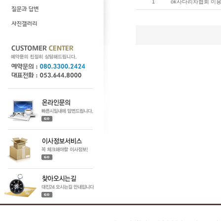
1
ok사다리차협회 이용