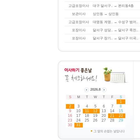
고급포장이사
대구 달서구.. → 본리동4층
보관이사
상인동 → 상인동
고급포장이사
대명동 계명.. → 수성구 범어..
포장이사
달서구 성당.. → 달서구 죽전..
포장이사
달서구 장기.. → 달서구 이곡..
2026
.
8
S
M
T
W
T
F
S
1
2
3
4
5
6
7
8
9
10
11
12
13
14
15
16
17
18
19
20
21
22
23
24
25
26
27
28
29
30
31