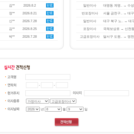
김**
2026.8.2
일반이사
대명동 계명.. → 수성
정**
2026.8.21
반포장이사
서울 금천구.. → 대구
신**
2026.7.28
일반이사
대구 북구 노.. → 대구
김**
2026.8.25
포장이사
국채보상로 → 신천
박**
2026.7.28
고급포장이사
달서구 도원.. → 영
-
-
년
월
일