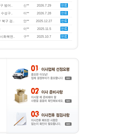
구 범어..
신**
2026.7.29
 수성구..
이**
2026.7.28
 북구 검..
안**
2025.12.27
동
이**
2025.11.5
천시화북면..
구**
2025.10.7