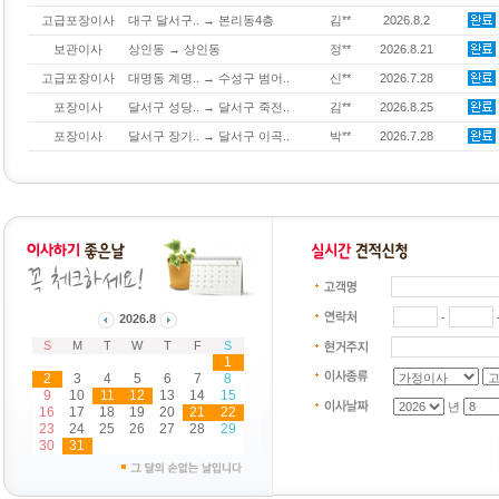
고급포장이사
대구 달서구.. → 본리동4층
김**
2026.8.2
보관이사
상인동 → 상인동
정**
2026.8.21
고급포장이사
대명동 계명.. → 수성구 범어..
신**
2026.7.28
포장이사
달서구 성당.. → 달서구 죽전..
김**
2026.8.25
포장이사
달서구 장기.. → 달서구 이곡..
박**
2026.7.28
-
2026
.
8
S
M
T
W
T
F
S
1
2
3
4
5
6
7
8
9
10
11
12
13
14
15
년
16
17
18
19
20
21
22
23
24
25
26
27
28
29
30
31